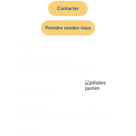
Contacter
Prendre rendez-vous
Contact 
 07. 81. 16. 51. 59
catherinemarty@
hotmail.com
Consultations
mardi à jeudi  
19 Rue de l'Avenir, Toulouse (Jolimont) 
vendredi 