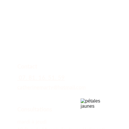
Contact 
 07. 81. 16. 51. 59
catherinemarty@
hotmail.com
Consultations
mardi à jeudi  